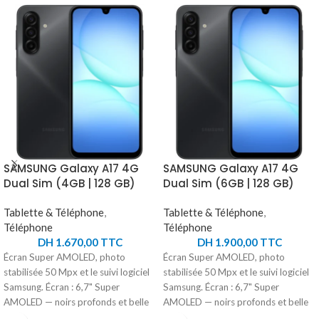
SAMSUNG Galaxy A17 4G
SAMSUNG Galaxy A17 4G
Dual Sim (4GB | 128 GB)
Dual Sim (6GB | 128 GB)
Tablette & Téléphone
,
Tablette & Téléphone
,
Téléphone
Téléphone
DH
1.670,00
TTC
DH
1.900,00
TTC
Écran Super AMOLED, photo
Écran Super AMOLED, photo
stabilisée 50 Mpx et le suivi logiciel
stabilisée 50 Mpx et le suivi logiciel
Samsung. Écran : 6,7" Super
Samsung. Écran : 6,7" Super
AMOLED — noirs profonds et belle
AMOLED — noirs profonds et belle
luminosité Performance :
luminosité Performance :