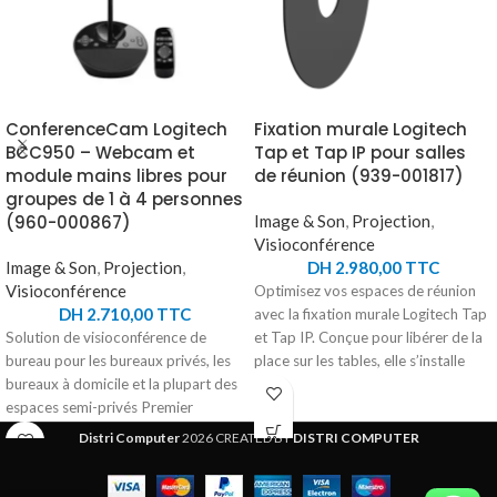
ConferenceCam Logitech
Fixation murale Logitech
BCC950 – Webcam et
Tap et Tap IP pour salles
module mains libres pour
de réunion (939-001817)
groupes de 1 à 4 personnes
(960-000867)
Image & Son
,
Projection
,
Visioconférence
Image & Son
,
Projection
,
DH
2.980,00
TTC
Visioconférence
Optimisez vos espaces de réunion
DH
2.710,00
TTC
avec la fixation murale Logitech Tap
Solution de visioconférence de
et Tap IP. Conçue pour libérer de la
bureau pour les bureaux privés, les
place sur les tables, elle s’installe
bureaux à domicile et la plupart des
facilement sur les murs ou dans les
espaces semi-privés Premier
zones ouvertes, offrant un accès
dispositif audio et vidéo tout en un
direct aux commandes tactiles. Son
Distri Computer
2026 CREATED BY
DISTRI COMPUTER
conçu spécialement pour les petits
design robuste et élégant garantit
groupes. - Design tout en un facile à
une installation sécurisée sans