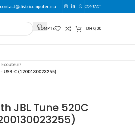
contact@districomputer. ma
CONTACT
COMPTE
DH
0,00
 Ecouteur
/
r – USB-C (1200130023255)
th JBL Tune 520C
1200130023255)