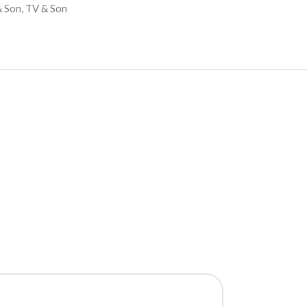
& Son
,
TV & Son