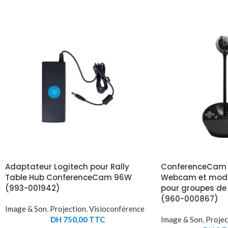
Adaptateur Logitech pour Rally
ConferenceCam 
Table Hub ConferenceCam 96W
Webcam et modul
(993-001942)
pour groupes de 
(960-000867)
Image & Son
,
Projection
,
Visioconférence
DH
750,00
TTC
Image & Son
,
Projec