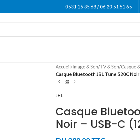
0531 15 35 68 / 06 20 51 51 65
Accueil
/
Image & Son
/
TV & Son
/
Casque &
Casque Bluetooth JBL Tune 520C Noi
JBL
Casque Bluetoo
Noir – USB-C (