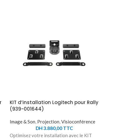
r
KIT d’installation Logitech pour Rally
Logitech supp
(939-001644)
micro Rally à 
plafond (952
Image & Son
,
Projection
,
Visioconférence
DH
3.880,00
TTC
Image & Son
,
Pro
DH
Optimisez votre installation avec le KIT