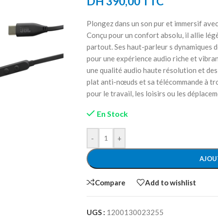
DH
390,00
TTC
Plongez dans un son pur et immersif avec
Conçu pour un confort absolu, il allie l
partout. Ses haut-parleur s dynamiques d
pour une expérience audio riche et vibran
une qualité audio haute résolution et des
plat anti-nœuds et sa télécommande à troi
pour le travail, les loisirs ou les déplace
En Stock
-
+
AJOU
Compare
Add to wishlist
UGS :
1200130023255