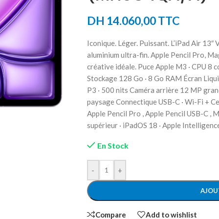
DH
14.060,00
TTC
Iconique. Léger. Puissant. L’iPad Air 13″
aluminium ultra-fin. Apple Pencil Pro, Ma
créative idéale. Puce Apple M3 · CPU 8 
Stockage 128 Go · 8 Go RAM Écran Liquid
P3 · 500 nits Caméra arrière 12 MP gra
paysage Connectique USB-C · Wi-Fi + Cel
Apple Pencil Pro , Apple Pencil USB-C ,
supérieur · iPadOS 18 · Apple Intelligen
En Stock
-
+
AJOU
Compare
Add to wishlist