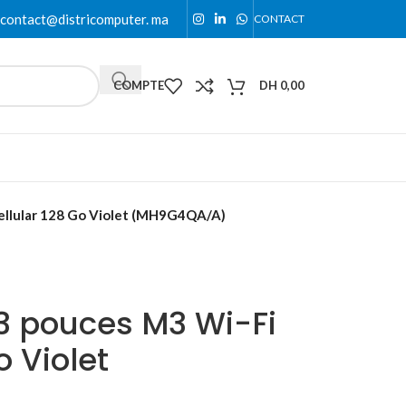
contact@districomputer. ma
CONTACT
COMPTE
DH
0,00
Cellular 128 Go Violet (MH9G4QA/A)
13 pouces M3 Wi-Fi
o Violet