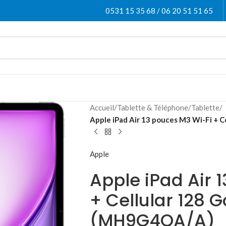
0531 15 35 68 / 06 20 51 51 65
Accueil
/
Tablette & Téléphone
/
Tablette
/
Apple iPad Air 13 pouces M3 Wi-Fi + 
Apple
Apple iPad Air 
+ Cellular 128 G
(MH9G4QA/A)