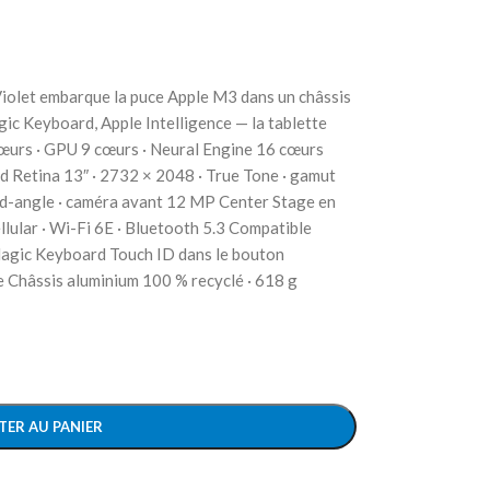
 Violet embarque la puce Apple M3 dans un châssis
gic Keyboard, Apple Intelligence — la tablette
cœurs · GPU 9 cœurs · Neural Engine 16 cœurs
 Retina 13″ · 2732 × 2048 · True Tone · gamut
nd-angle · caméra avant 12 MP Center Stage en
lular · Wi-Fi 6E · Bluetooth 5.3 Compatible
 Magic Keyboard Touch ID dans le bouton
ce Châssis aluminium 100 % recyclé · 618 g
TER AU PANIER